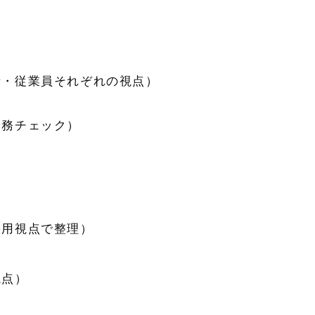
）
）
者・従業員それぞれの視点）
労務チェック）
採用視点で整理）
ト
視点）